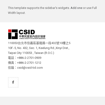
This template supports the sidebar's widgets.
Add one
or use Full
Width layout.
110053台北市信義區基隆路一段432號10樓之5
10F.-5, No. 432, Sec. 1, Keelung Rd.,Xinyi Dist.,
Taipei City 110053 , Taiwan (R.O.C.)
電話：+886-2-2701-0909
傳真：+886-2-2701-1212
信箱：csid@csid-tid.com