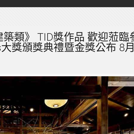
《臨時建築類》 TID獎作品 歡迎蒞
ards大獎頒獎典禮暨金獎公布 8月