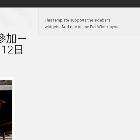
This template supports the sidebar's
widgets.
Add one
or use Full Width layout.
臨參加－
12日