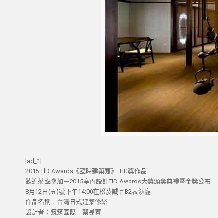
[ad_1]
2015 TlD Awards《臨時建築類》 TID獎作品
歡迎蒞臨參加－2015室內設計TlD Awards大獎頒獎典禮暨金獎公布
8月12日(五)號下午14:00在松菸誠品B2表演廳
作品名稱：台灣日式建築修繕
設計者：筑筑國際 蔡旻蓁