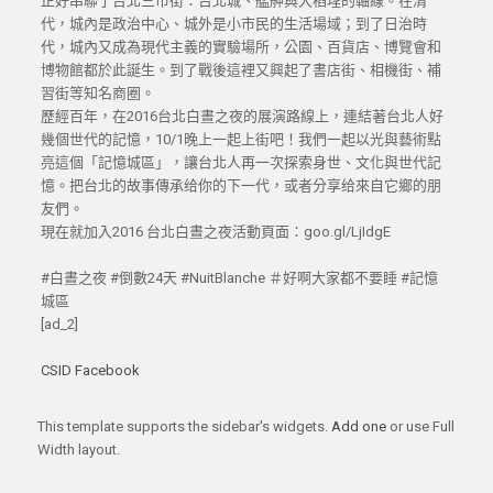
正好串聯了台北三市街：台北城、艋舺與大稻埕的軸線。在清
代，城內是政治中心、城外是小市民的生活場域；到了日治時
代，城內又成為現代主義的實驗場所，公園、百貨店、博覽會和
博物館都於此誕生。到了戰後這裡又興起了書店街、相機街、補
習街等知名商圈。
歷經百年，在2016台北白晝之夜的展演路線上，連結著台北人好
幾個世代的記憶，10/1晚上一起上街吧！我們一起以光與藝術點
亮這個「記憶城區」，讓台北人再一次探索身世、文化與世代記
憶。把台北的故事傳承给你的下一代，或者分享给來自它鄉的朋
友們。
現在就加入2016 台北白晝之夜活動頁面：goo.gl/LjIdgE
#白晝之夜 #倒數24天 #NuitBlanche ＃好啊大家都不要睡 #記憶
城區
[ad_2]
CSID Facebook
This template supports the sidebar's widgets.
Add one
or use Full
Width layout.