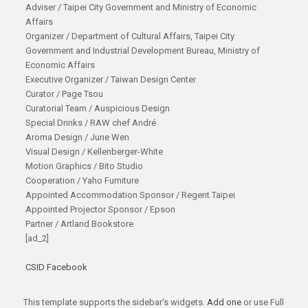
Adviser / Taipei City Government and Ministry of Economic
Affairs
Organizer / Department of Cultural Affairs, Taipei City
Government and Industrial Development Bureau, Ministry of
Economic Affairs
Executive Organizer / Taiwan Design Center
Curator / Page Tsou
Curatorial Team / Auspicious Design
Special Drinks / RAW chef André
Aroma Design / June Wen
Visual Design / Kellenberger-White
Motion Graphics / Bito Studio
Cooperation / Yaho Furniture
Appointed Accommodation Sponsor / Regent Taipei
Appointed Projector Sponsor / Epson
Partner / Artland Bookstore
[ad_2]
CSID Facebook
This template supports the sidebar's widgets.
Add one
or use Full